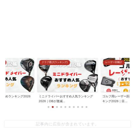
グ)
レーザー距離計
クラブ選び(ランキング)
すすめ人気ランキング
ゴルフ用レーザー距離計おすすめ人気ラン
中級者向けアイアンお
.
キング2026｜目...
グ｜90切り・80...
記事内に広告が含まれています。