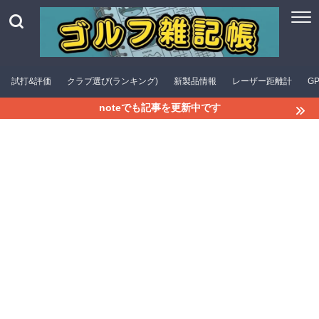
試打&評価
クラブ選び(ランキング)
新製品情報
レーザー距離計
G
noteでも記事を更新中です