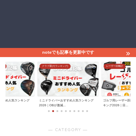
noteでも記事を更新中です
グ)
クラブ選び(ランキング)
レーザー距離計
すすめ人気ランキング
ミニドライバーおすすめ人気ランキング
ゴルフ用レーザー距離
】
2026｜OBが激減...
キング2026｜目...
― CATEGORY ―