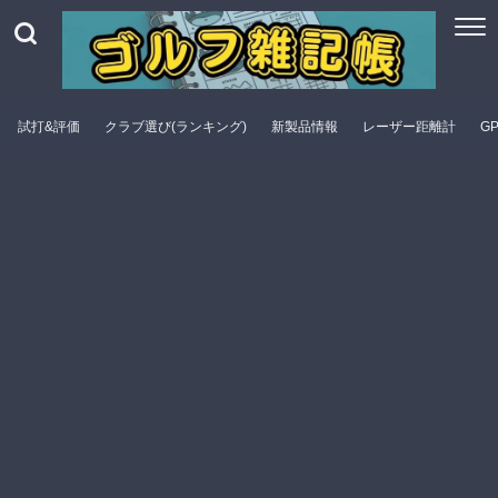
試打&評価
クラブ選び(ランキング)
新製品情報
レーザー距離計
G