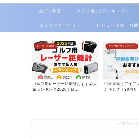
試打&評価
クラブ選び(ランキング)
ゴルフアクセサリー
レビュー依頼、お問
レーザー距離計
クラブ選び(ランキング)
すめ人気ランキ
ゴルフ用レーザー距離計おすすめ人
中級者向けアイア
..
気ランキング2026｜目...
ンキング｜90切り・8
記事内に広