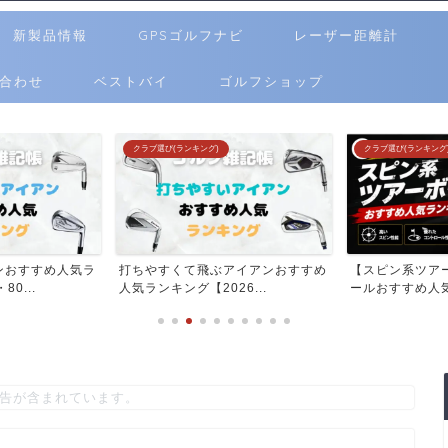
新製品情報
GPSゴルフナビ
レーザー距離計
合わせ
ベストバイ
ゴルフショップ
クラブ選び(ランキング)
クラブ選び(ランキング
ンおすすめ人気ラ
打ちやすくて飛ぶアイアンおすすめ
【スピン系ツア
0...
人気ランキング【2026...
ールおすすめ人気
告が含まれています。