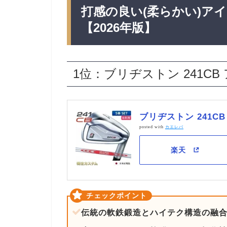
打感の良い(柔らかい)アイ
【2026年版】
1位：ブリヂストン 241CB
ブリヂストン 241C
posted with
カエレバ
伝統の軟鉄鍛造とハイテク構造の融