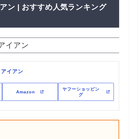
アン | おすすめ人気ランキング
 アイアン
B アイアン
Yahooショッピングで探す
合