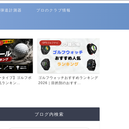
弾道計測器
プロのクラブ情報
)
GPSゴルフナビ
クラブ選び(ランキ
ータイプ】ゴルフボ
ゴルフウォッチおすすめランキング
飛ぶカスタム
ランキン...
2026｜目的別のおすす...
ランキング20
ブログ内検索