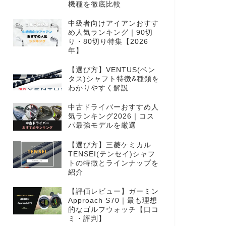
機種を徹底比較
中級者向けアイアンおすす
め人気ランキング｜90切
り・80切り特集【2026
年】
【選び方】VENTUS(ベン
タス)シャフト特徴&種類を
わかりやすく解説
中古ドライバーおすすめ人
気ランキング2026｜コス
パ最強モデルを厳選
【選び方】三菱ケミカル
TENSEI(テンセイ)シャフ
トの特徴とラインナップを
紹介
【評価レビュー】ガーミン
Approach S70｜最も理想
的なゴルフウォッチ【口コ
ミ・評判】