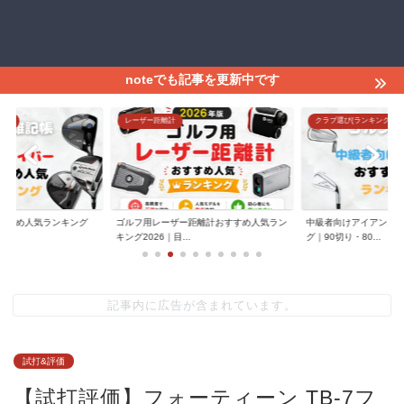
noteでも記事を更新中です
グ)
レーザー距離計
クラブ選び(ランキング)
すすめ人気ランキング
ゴルフ用レーザー距離計おすすめ人気ラン
中級者向けアイアンお
.
キング2026｜目...
グ｜90切り・80...
記事内に広告が含まれています。
試打&評価
【試打評価】フォーティーン TB-7フ