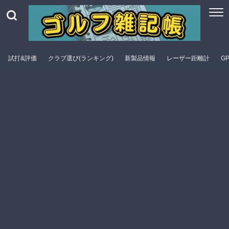
試打&評価
クラブ選び(ランキング)
新製品情報
レーザー距離計
G