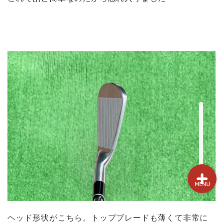
試打&評価
クラブ選び(ランキング)
新製品情報
GPSゴルフナビ
ゴルフショップ
MENU
ヘッド形状がこちら。トップブレードも薄くて非常に