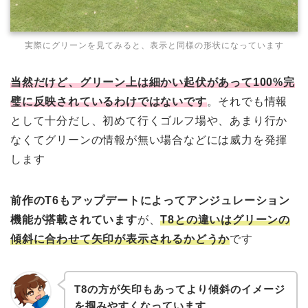
実際にグリーンを見てみると、表示と同様の形状になっています
当然だけど、グリーン上は細かい起伏があって100%完
璧に反映されているわけではないです
。それでも情報
として十分だし、初めて行くゴルフ場や、あまり行か
なくてグリーンの情報が無い場合などには威力を発揮
します
前作のT6もアップデートによってアンジュレーション
機能が搭載されています
が、
T8との違いはグリーンの
傾斜に合わせて矢印が表示されるかどうか
です
T8の方が矢印もあってより傾斜のイメージ
を掴みやすくなっています