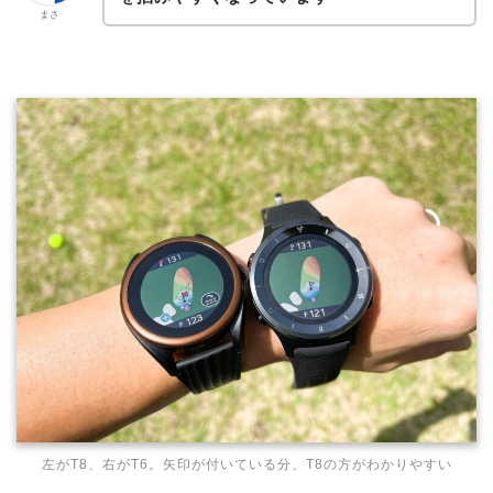
まさ
左がT8、右がT6。矢印が付いている分、T8の方がわかりやすい