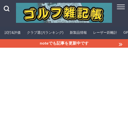
試打&評価
クラブ選び(ランキング)
新製品情報
レーザー距離計
G
noteでも記事を更新中です