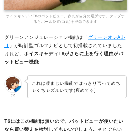
ボイスキャディT8のパットビュー。赤丸が自分の場所です。タップす
るとボール位置(白丸)を登録できます
グリーンアンジュレーション機能は「
グリーンオンA1-
Ⅱ
」が時計型ゴルフナビとして初搭載されていました
けれど、
ボイスキャディT8がさらに上を行く理由がパ
ットビュー機能
これは凄まじい機能ではっきり言ってめち
ゃくちゃズルいです(褒めてる)
まさ
T6にはこの機能は無いので、パットビューが使いたい
なら買い替えを検討してもいいでしょう。
それぐらい