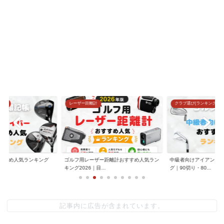
グ)
レーザー距離計
クラブ選び(ランキング)
すすめ人気ランキング
ゴルフ用レーザー距離計おすすめ人気ラン
中級者向けアイアンお
.
キング2026｜目...
グ｜90切り・80...
記事内に広告が含まれています。