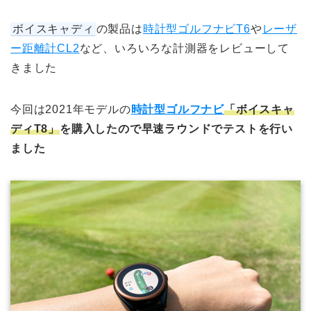
ボイスキャディ
の製品は
時計型ゴルフナビT6
や
レーザ
ー距離計CL2
など、いろいろな計測器をレビューして
きました
今回は2021年モデルの
時計型ゴルフナビ
「ボイスキャ
ディT8」
を購入したので早速ラウンドでテストを行い
ました