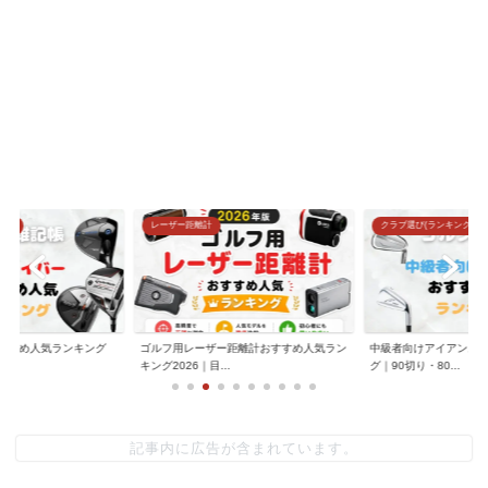
グ)
レーザー距離計
クラブ選び(ランキング)
すすめ人気ランキング
ゴルフ用レーザー距離計おすすめ人気ラン
中級者向けアイアンお
.
キング2026｜目...
グ｜90切り・80...
記事内に広告が含まれています。