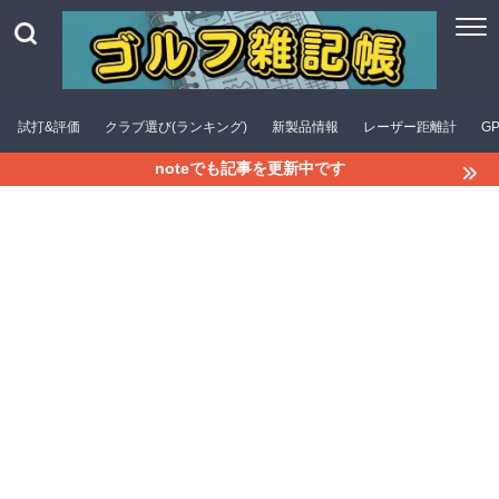
試打&評価
クラブ選び(ランキング)
新製品情報
レーザー距離計
G
noteでも記事を更新中です