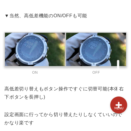
試打&評価
▼当然、高低差機能のON/OFFも可能
クラブ選び(ランキング)
新製品情報
GPSゴルフナビ
ゴルフショップ
OFF
ON
高低差切り替えもボタン操作ですぐに切替可能(本体右
下ボタンを長押し)
MENU
設定画面に行ってから切り替えたりしなくていいので
かなり楽です