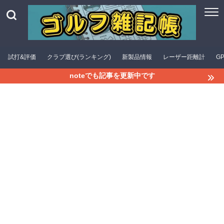
試打&評価
クラブ選び(ランキング)
新製品情報
レーザー距離計
G
noteでも記事を更新中です