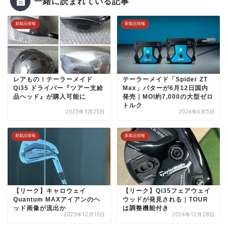
一緒に読まれている記事
新製品情報
新製品情報
レアもの！テーラーメイド
テーラーメイド「Spider ZT
Qi35 ドライバー『ツアー支給
Max」パターが6月12日国内
品ヘッド』が購入可能に
発売｜MOI約7,000の大型ゼロ
トルク
2025年3月25日
2026年6月5日
新製品情報
新製品情報
【リーク】キャロウェイ
【リーク】Qi35フェアウェイ
Quantum MAXアイアンのヘ
ウッドが発見される｜TOUR
ッド画像が流出か
は調整機能付き
2025年12月15日
2024年12月28日