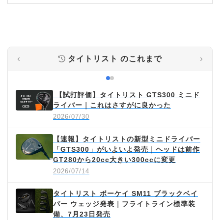
‹
›
タイトリスト
のこれまで
【試打評価】タイトリスト GTS300 ミニド
ライバー｜これはさすがに良かった
2026/07/30
【速報】タイトリストの新型ミニドライバー
「GTS300」がいよいよ発売｜ヘッドは前作
GT280から20cc大きい300ccに変更
2026/07/14
タイトリスト ボーケイ SM11 ブラックベイ
パー ウェッジ発表｜フライトライン標準装
備、7月23日発売