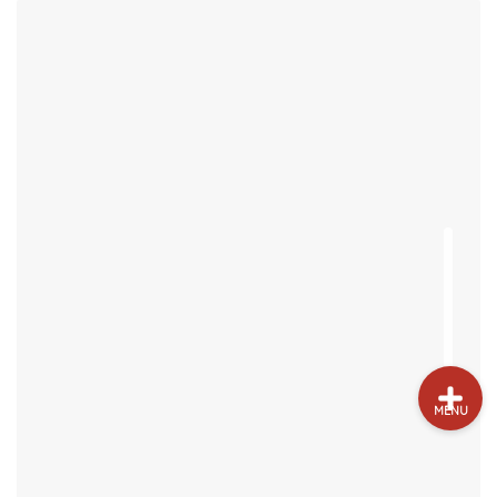
試打&評価
クラブ選び(ランキング)
新製品情報
GPSゴルフナビ
ゴルフショップ
MENU