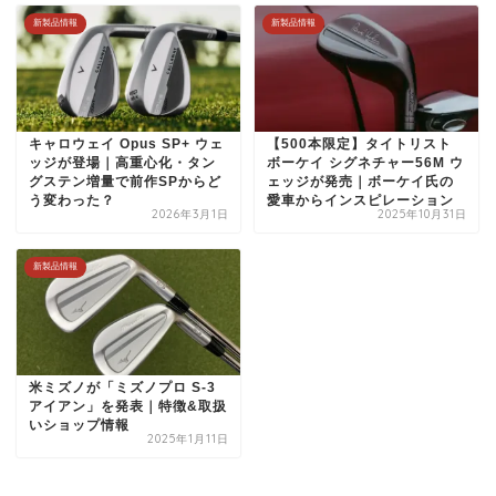
新製品情報
新製品情報
キャロウェイ Opus SP+ ウェ
【500本限定】タイトリスト
ッジが登場｜高重心化・タン
ボーケイ シグネチャー56M ウ
グステン増量で前作SPからど
ェッジが発売｜ボーケイ氏の
う変わった？
愛車からインスピレーション
2026年3月1日
2025年10月31日
新製品情報
米ミズノが「ミズノプロ S-3
アイアン」を発表｜特徴&取扱
いショップ情報
2025年1月11日