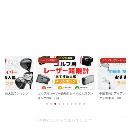
グ)
レーザー距離計
クラブ選び(ランキング)
すすめ人気ランキング
ゴルフ用レーザー距離計おすすめ人気ラン
中級者向けアイアンお
.
キング2026｜目...
グ｜90切り・80...
記事内に広告が含まれています。