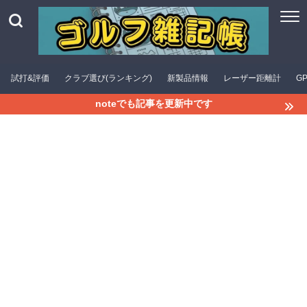
試打&評価
クラブ選び(ランキング)
新製品情報
レーザー距離計
G
noteでも記事を更新中です