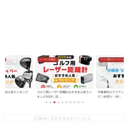
グ)
レーザー距離計
クラブ選び(ランキング)
すすめ人気ランキング
ゴルフ用レーザー距離計おすすめ人気ラン
中級者向けアイアンお
.
キング2026｜目...
グ｜90切り・80...
記事内に広告が含まれています。