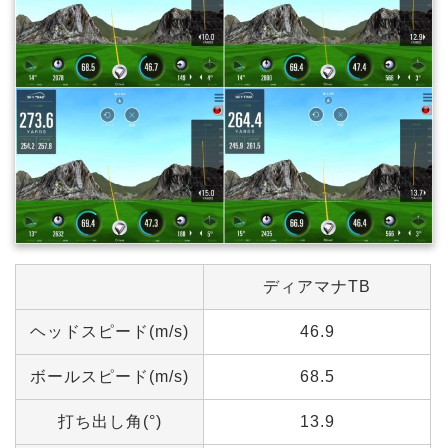
ディアマナTB
ヘッドスピード(m/s)
46.9
ボールスピード(m/s)
68.5
打ち出し角(°)
13.9