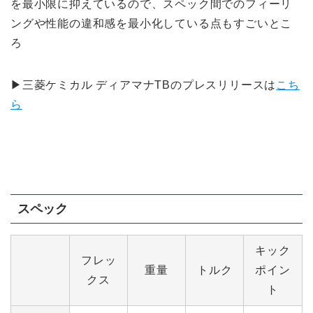
を最小限に抑えているので、スペック間でのフィーリ
ングや性能の違和感を最小化している点もすごいとこ
ろ
▶三菱ケミカル ディアマナTBのプレスリリースは
こち
ら
スペック
キック
フレッ
重量
トルク
ポイン
クス
ト