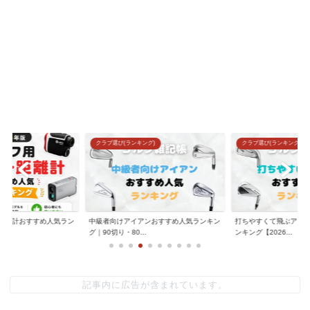
クラブ選び(ランキング)
クラブ選び(ランキング)
距離計おすすめ人気ラン
中級者向けアイアンおすすめ人気ランキン
打ちやすくて飛ぶアイ
.
グ｜90切り・80...
ンキング【2026...
記事内に広告が含まれています。