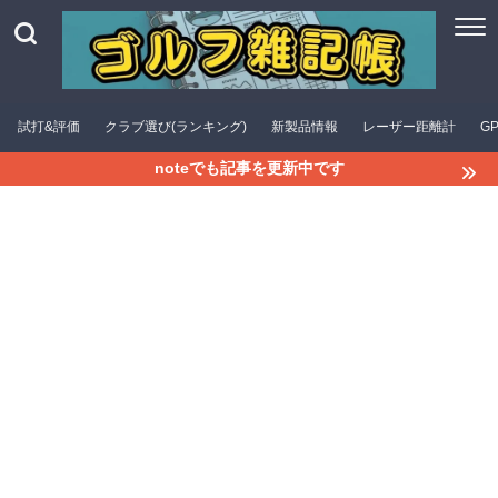
試打&評価
クラブ選び(ランキング)
新製品情報
レーザー距離計
G
noteでも記事を更新中です