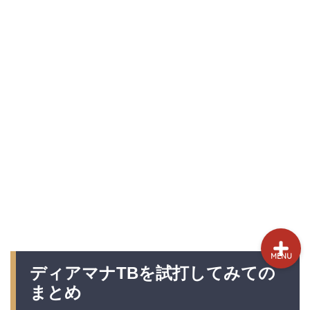
試打&評価
クラブ選び(ランキング)
新製品情報
GPSゴルフナビ
ゴルフショップ
MENU
ディアマナTBを試打してみての
まとめ