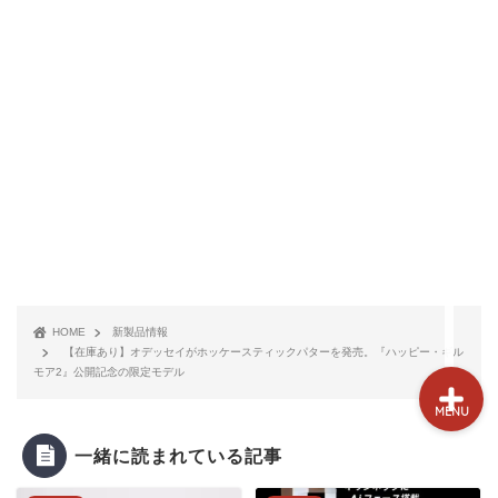
試打&評価
クラブ選び(ランキング)
新製品情報
GPSゴルフナビ
ゴルフショップ
HOME
新製品情報
【在庫あり】オデッセイがホッケースティックパターを発売。『ハッピー・ギル
モア2』公開記念の限定モデル
MENU
一緒に読まれている記事