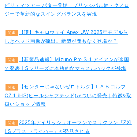
ビリティツアー パター登場！プリンシパル軸テクノロ
ジーで革新的なスイングバランスを実現
【噂】キャロウェイ Apex UW 2025年モデルら
関連
しきヘッド画像が流出。新型が間もなく登場か？
【新製品速報】Mizuno Pro S-1 アイアンが米国
関連
で発表｜Sシリーズに本格的なマッスルバックが登場
【センターじゃないゼロトルク】L.A.B.ゴルフ
関連
OZ.1 iHS(ヒールシャフテッド)がついに発売｜特徴&取
扱いショップ情報
2025年アイリッシュオープンでスリクソン『ZXi
関連
LSプラス ドライバー』が発見される