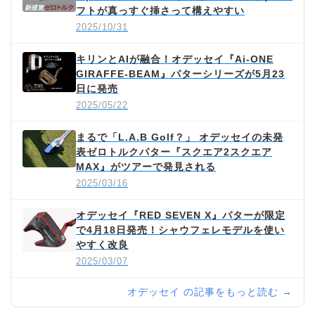
フトが真っすぐ挿さって構えやすい
2025/10/31
キリンとAIが融合！オデッセイ『Ai-ONE
GIRAFFE-BEAM』パターシリーズが5月23
日に発売
2025/05/22
まるで「L.A.B Golf？」 オデッセイの未発
表ゼロトルクパター『スクエア2スクエア
MAX』がツアーで発見される
2025/03/16
オデッセイ『RED SEVEN X』パターが限定
で4月18日発売！シャウフェレモデルを使い
やすく改良
2025/03/07
オデッセイ の記事をもっと読む →