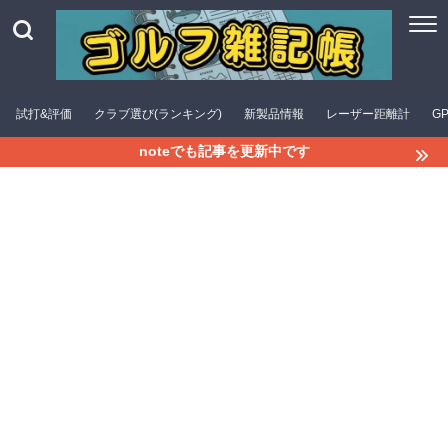
試打&評価
クラブ選び(ランキング)
新製品情報
レーザー距離計
G
noteでも記事を更新中です