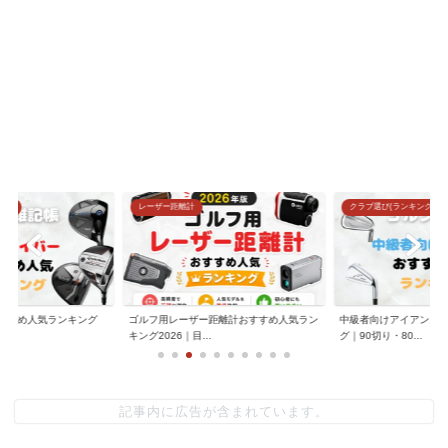
グ)
レーザー距離計
クラブ選び(ランキング)
すすめ人気ランキング
ゴルフ用レーザー距離計おすすめ人気ラン
中級者向けアイアンお
.
キング2026｜目...
グ｜90切り・80...
記事内に広告が含まれています。