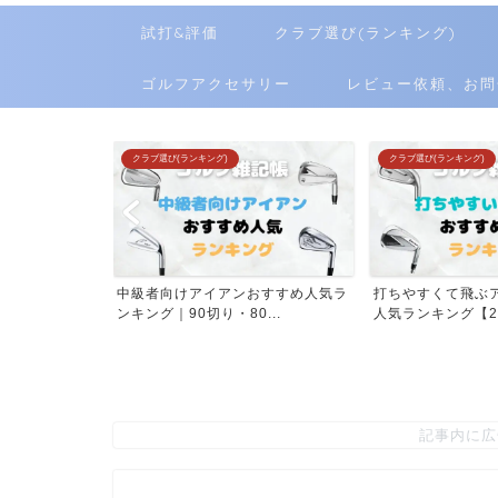
試打&評価
クラブ選び(ランキング)
ゴルフアクセサリー
レビュー依頼、お問
クラブ選び(ランキング)
クラブ選び(ランキング)
離計おすすめ人
中級者向けアイアンおすすめ人気ラ
打ちやすくて飛ぶ
...
ンキング｜90切り・80...
人気ランキング【202
記事内に広