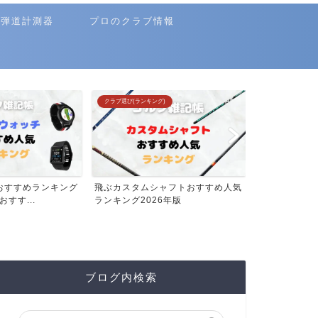
弾道計測器
プロのクラブ情報
クラブ選び(ランキング)
クラブ選び(ランキ
おすすめランキング
飛ぶカスタムシャフトおすすめ人気
フェアウェイ
おすす...
ランキング2026年版
ンキング【20
ブログ内検索