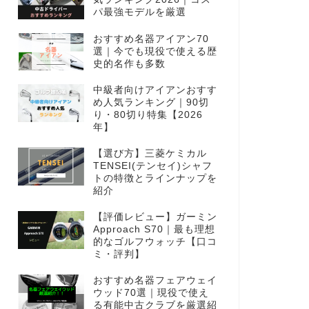
パ最強モデルを厳選
おすすめ名器アイアン70
選｜今でも現役で使える歴
史的名作も多数
中級者向けアイアンおすす
め人気ランキング｜90切
り・80切り特集【2026
年】
【選び方】三菱ケミカル
TENSEI(テンセイ)シャフ
トの特徴とラインナップを
紹介
【評価レビュー】ガーミン
Approach S70｜最も理想
的なゴルフウォッチ【口コ
ミ・評判】
おすすめ名器フェアウェイ
ウッド70選｜現役で使え
る有能中古クラブを厳選紹