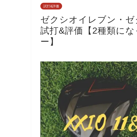
試打&評価
ゼクシオイレブン・ゼ
試打&評価【2種類に
ー】