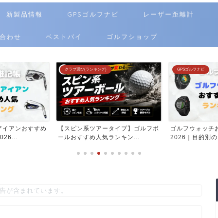
新製品情報
GPSゴルフナビ
レーザー距離計
合わせ
ベストバイ
ゴルフショップ
クラブ選び(ランキング)
GPSゴルフナビ
アイアンおすすめ
【スピン系ツアータイプ】ゴルフボ
ゴルフウォッチ
6...
ールおすすめ人気ランキン...
2026｜目的別の
告が含まれています。