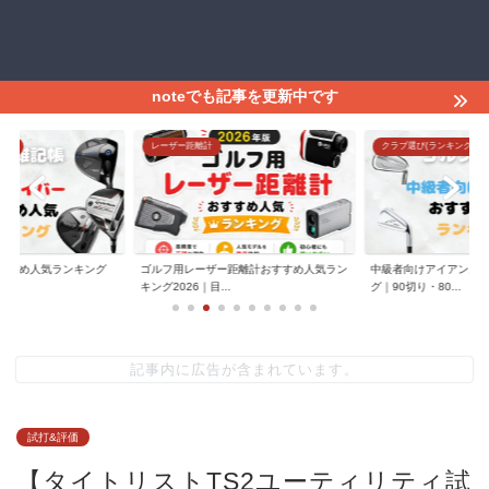
noteでも記事を更新中です
グ)
レーザー距離計
クラブ選び(ランキング)
すすめ人気ランキング
ゴルフ用レーザー距離計おすすめ人気ラン
中級者向けアイアンお
.
キング2026｜目...
グ｜90切り・80...
記事内に広告が含まれています。
試打&評価
【タイトリストTS2ユーティリティ試