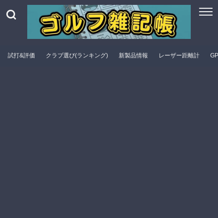
試打&評価
クラブ選び(ランキング)
新製品情報
レーザー距離計
G