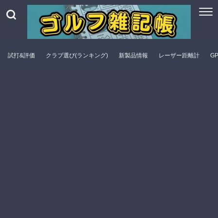
試打&評価
クラブ選び(ランキング)
新製品情報
レーザー距離計
G