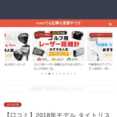
noteでも記事を更新中です
グ)
レーザー距離計
クラブ選び(ランキング)
すすめ人気ランキング
ゴルフ用レーザー距離計おすすめ人気ラン
中級者向けアイアンお
.
キング2026｜目...
グ｜90切り・80...
記事内に広告が含まれています。
試打&評価
【口コミ】2018年モデル タイトリス