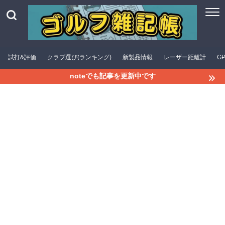
試打&評価
クラブ選び(ランキング)
新製品情報
レーザー距離計
G
noteでも記事を更新中です