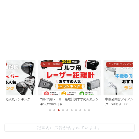
グ)
レーザー距離計
クラブ選び(ランキング)
すすめ人気ランキング
ゴルフ用レーザー距離計おすすめ人気ラン
中級者向けアイアンお
.
キング2026｜目...
グ｜90切り・80...
記事内に広告が含まれています。