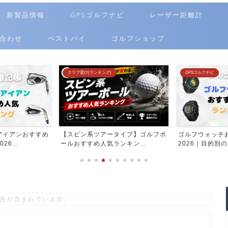
新製品情報
GPSゴルフナビ
レーザー距離計
合わせ
ベストバイ
ゴルフショップ
クラブ選び(ランキング)
GPSゴルフナビ
アイアンおすすめ
【スピン系ツアータイプ】ゴルフボ
ゴルフウォッチ
6...
ールおすすめ人気ランキン...
2026｜目的別の
告が含まれています。