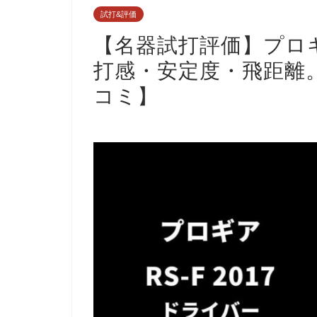
試打&評価
【名器試打評価】プロギ
打感・安定度・飛距離
コミ】