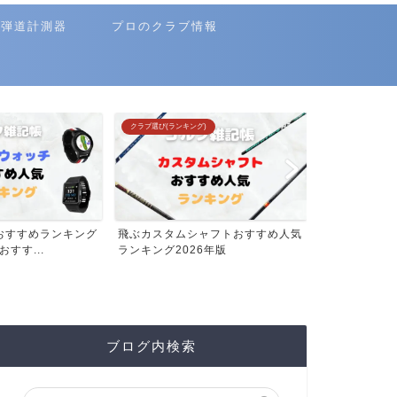
弾道計測器
プロのクラブ情報
クラブ選び(ランキング)
クラブ選び(ランキ
おすすめランキング
飛ぶカスタムシャフトおすすめ人気
フェアウェイ
おすす...
ランキング2026年版
ンキング【20
ブログ内検索