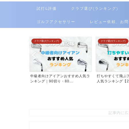
試打&評価
クラブ選び(ランキング)
ゴルフアクセサリー
レビュー依頼、お問
クラブ選び(ランキング)
クラブ選び(ランキング)
離計おすすめ人
中級者向けアイアンおすすめ人気ラ
打ちやすくて飛ぶ
...
ンキング｜90切り・80...
人気ランキング【202
記事内に広