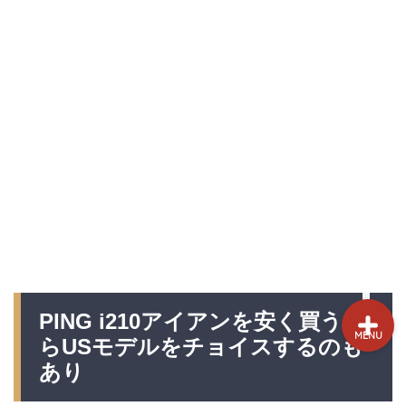
試打&評価
クラブ選び(ランキング)
新製品情報
GPSゴルフナビ
ゴルフショップ
PING i210アイアンを安く買うな
MENU
らUSモデルをチョイスするのも
あり