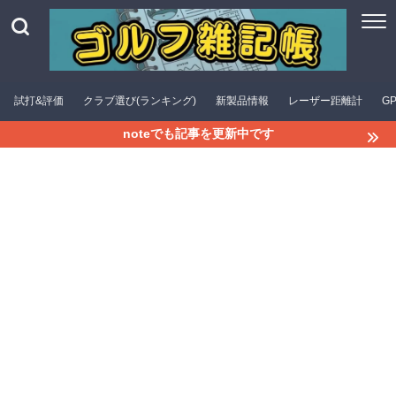
試打&評価
クラブ選び(ランキング)
新製品情報
レーザー距離計
G
noteでも記事を更新中です