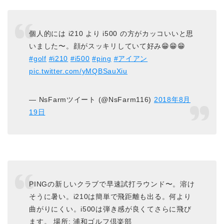
個人的には i210 より i500 の方がカッコいいと思
いました〜。顔がスッキリしていて好み😁😁😁
#golf
#i210
#i500
#ping
#アイアン
pic.twitter.com/yMQBSauXiu
— NsFarmツイート (@NsFarm116)
2018年8月
19日
PINGの新しいクラブで早速試打ラウンド〜。溶け
そうに暑い。i210は簡単で飛距離も出る。何より
曲がりにくい。i500は弾き感が良くてさらに飛び
ます。 場所: 浦和ゴルフ倶楽部