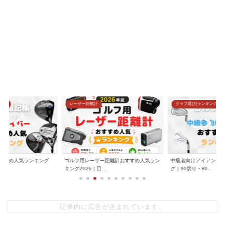
グ)
レーザー距離計
クラブ選び(ランキング)
すすめ人気ランキング
ゴルフ用レーザー距離計おすすめ人気ラン
中級者向けアイアンお
.
キング2026｜目...
グ｜90切り・80...
記事内に広告が含まれています。