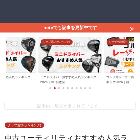
noteでも記事を更新中です
グ)
レーザー距離計
クラブ選び(ランキング)
すすめ人気ランキング
ゴルフ用レーザー距離計おすすめ人気ラン
中級者向けアイアンお
.
キング2026｜目...
グ｜90切り・80...
記事内に広告が含まれています。
クラブ選び(ランキング)
中古ユーティリティおすすめ人気ラ