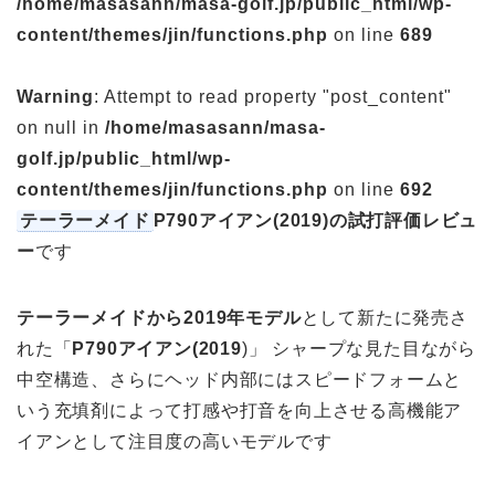
/home/masasann/masa-golf.jp/public_html/wp-
content/themes/jin/functions.php
on line
689
Warning
: Attempt to read property "post_content"
on null in
/home/masasann/masa-
golf.jp/public_html/wp-
content/themes/jin/functions.php
on line
692
テーラーメイド
P790アイアン(2019)の試打評価レビュ
ー
です
テーラーメイドから2019年モデル
として新たに発売さ
れた「
P790アイアン(2019
)」 シャープな見た目ながら
中空構造、さらにヘッド内部にはスピードフォームと
いう充填剤によって打感や打音を向上させる高機能ア
イアンとして注目度の高いモデルです