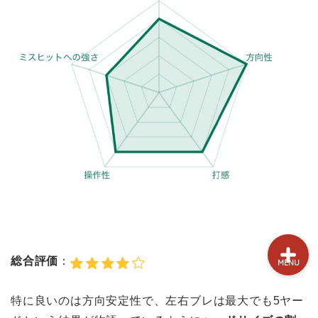
試打&評価
クラブ選び(ランキング)
新製品情報
GPSゴルフナビ
ゴルフショップ
総合評価
：
MENU
特に良いのは方向安定性で、左右ブレは最大でも5ヤー