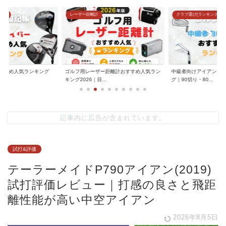
グ)
レーザー距離計
クラブ選び(ランキング)
すすめ人気ランキング
ゴルフ用レーザー距離計おすすめ人気ラン
中級者向けアイアンお
.
キング2026｜目...
グ｜90切り・80...
記事内に広告が含まれています。
試打&評価
テーラーメイドP790アイアン(2019)
試打評価レビュー｜打感の良さと飛距
離性能が高い中空アイアン
2026年8月5日