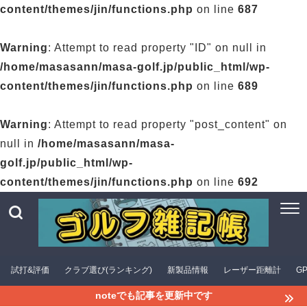
content/themes/jin/functions.php
on line
687
Warning
: Attempt to read property "ID" on null in
/home/masasann/masa-golf.jp/public_html/wp-
content/themes/jin/functions.php
on line
689
Warning
: Attempt to read property "post_content" on
null in
/home/masasann/masa-
golf.jp/public_html/wp-
content/themes/jin/functions.php
on line
692
試打&評価
クラブ選び(ランキング)
新製品情報
レーザー距離計
G
noteでも記事を更新中です