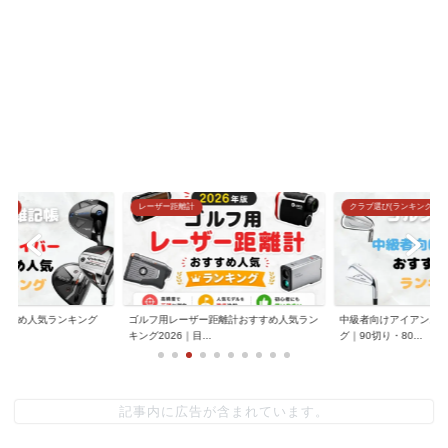
グ)
レーザー距離計
クラブ選び(ランキング)
すすめ人気ランキング
ゴルフ用レーザー距離計おすすめ人気ラン
中級者向けアイアンお
.
キング2026｜目...
グ｜90切り・80...
記事内に広告が含まれています。