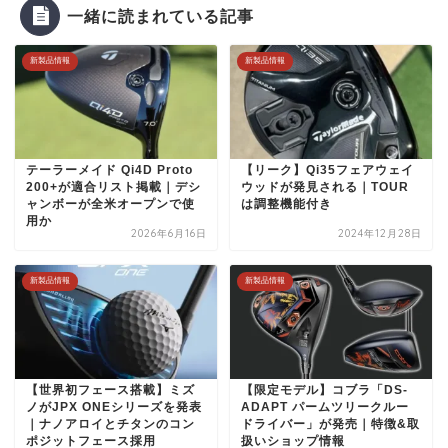
一緒に読まれている記事
新製品情報
新製品情報
テーラーメイド Qi4D Proto
【リーク】Qi35フェアウェイ
200+が適合リスト掲載｜デシ
ウッドが発見される｜TOUR
ャンボーが全米オープンで使
は調整機能付き
用か
2026年6月16日
2024年12月28日
新製品情報
新製品情報
【世界初フェース搭載】ミズ
【限定モデル】コブラ「DS-
ノがJPX ONEシリーズを発表
ADAPT パームツリークルー
｜ナノアロイとチタンのコン
ドライバー」が発売｜特徴&取
ポジットフェース採用
扱いショップ情報