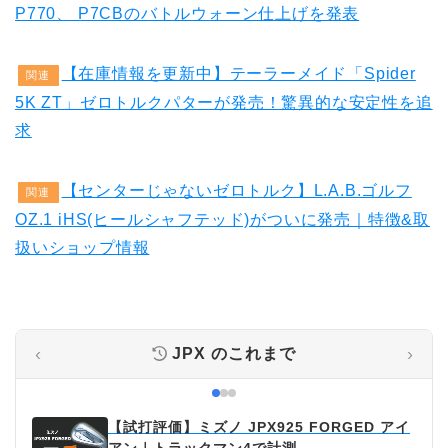
P770、 P7CBのバトルウォーン仕上げを発表
【在庫情報を更新中】テーラーメイド「Spider
関連
5K ZT」ゼロトルクパターが発売！驚異的な安定性を追
求
【センターじゃないゼロトルク】L.A.B.ゴルフ
関連
OZ.1 iHS(ヒールシャフテッド)がついに発売｜特徴&取
扱いショップ情報
‹
›
JPX
のこれまで
【試打評価】ミズノ JPX925 FORGED アイ