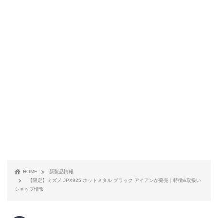
HOME
新製品情報
【限定】ミズノ JPX925 ホットメタル ブラック アイアンが発売｜特徴&取扱い
ショップ情報