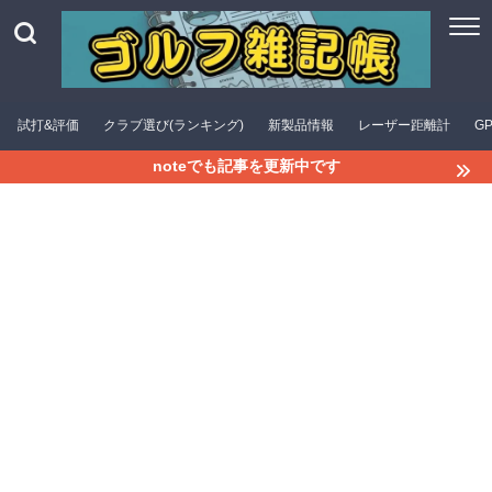
試打&評価
クラブ選び(ランキング)
新製品情報
レーザー距離計
G
noteでも記事を更新中です