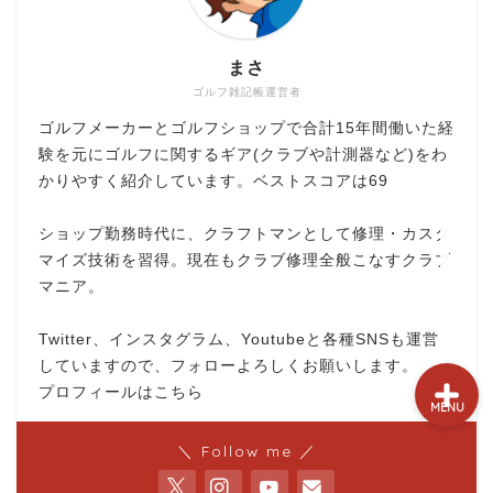
試打&評価
まさ
クラブ選び(ランキング)
ゴルフ雑記帳運営者
ゴルフメーカーとゴルフショップで合計15年間働いた経
新製品情報
験を元にゴルフに関するギア(クラブや計測器など)をわ
かりやすく紹介しています。ベストスコアは69
GPSゴルフナビ
ショップ勤務時代に、クラフトマンとして修理・カスタ
ゴルフショップ
マイズ技術を習得。現在もクラブ修理全般こなすクラブ
マニア。
Twitter、インスタグラム、Youtubeと各種SNSも運営
していますので、フォローよろしくお願いします。
プロフィールはこちら
MENU
＼ Follow me ／