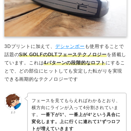
3Dプリントに加えて、
デシャンボー
も使用することで
話題の
SIK GOLFのDLTフェーステクノロジー
を搭載し
ています。これは
4パターンの段階的なロフト
にするこ
とで、どの部位にヒットしても安定した転がりを実現
できる画期的なテクノロジーです
フェースを見てもらえればわかるとおり、
横方向にラインが入って4分割されていま
まさ
す。
一番下が1°、一番上が4°という具合に
変化します。上に行くに連れて1°ずつロフ
トが増えていきます