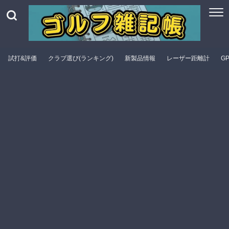
試打&評価
クラブ選び(ランキング)
新製品情報
レーザー距離計
G