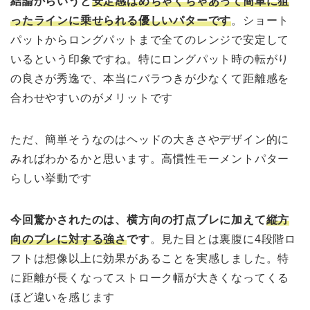
結論からいうと
安定感はめちゃくちゃあって簡単に狙
ったラインに乗せられる優しいパターです
。ショート
パットからロングパットまで全てのレンジで安定して
いるという印象ですね。特にロングパット時の転がり
の良さが秀逸で、本当にバラつきが少なくて距離感を
合わせやすいのがメリットです
ただ、簡単そうなのはヘッドの大きさやデザイン的に
みればわかるかと思います。高慣性モーメントパター
らしい挙動です
今回驚かされたのは、横方向の打点ブレに加えて
縦方
向のブレに対する強さ
です
。見た目とは裏腹に4段階ロ
フトは想像以上に効果があることを実感しました。特
に距離が長くなってストローク幅が大きくなってくる
ほど違いを感じます