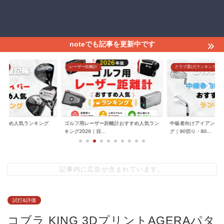
noteでも記事を更新中です
グ)
レーザー距離計
クラブ選び(ランキング)
すすめ人気ランキング
ゴルフ用レーザー距離計おすすめ人気ラン
中級者向けアイアンお
.
キング2026｜目...
グ｜90切り・80...
記事内に広告が含まれています。
試打&評価
コブラ KING 3DプリントAGERAパタ