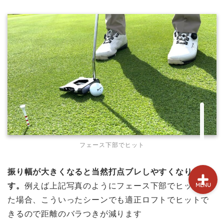
試打&評価
クラブ選び(ランキング)
新製品情報
GPSゴルフナビ
ゴルフショップ
フェース下部でヒット
振り幅が大きくなると当然打点ブレしやすくなりま
す。
例えば上記写真のようにフェース下部でヒットし
MENU
た場合、こういったシーンでも適正ロフトでヒットで
きるので距離のバラつきが減ります