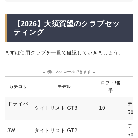
【2026】大須賀望のクラブセッ
ティング
まずは使用クラブを一覧で確認していきましょう。
ロフト/番
カテゴリ
モデル
手
ドライバ
テン
タイトリスト GT3
10°
ー
50S
テン
3W
タイトリスト GT2
—
50S