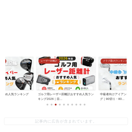
グ)
レーザー距離計
クラブ選び(ランキング)
すすめ人気ランキング
ゴルフ用レーザー距離計おすすめ人気ラン
中級者向けアイアンお
.
キング2026｜目...
グ｜90切り・80...
記事内に広告が含まれています。