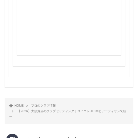
HOME
プロのクラブ情報
【2026】大須賀望のクラブセッティング｜ロイコレUT3本とアーティザンで統
一