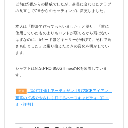
以前は5番からの構成でしたが、身長に合わせたクラブ
の見直しで7番からのセッティングに変更しました。
本人は「即決で作ってもらいました」と語り、「前に
使用していたものよりもロフトが寝てるから飛ばない
はずなのに、5ヤードほどキャリーが伸びて、それで高
さも出ました」と乗り換えたときの変化を明かしてい
ます。
シャフトはN.S.PRO 850GH neoのRを装着していま
す。
【試打評価】アーティザン LS720CBアイアン｜
関連
至高の打感でやさしく打てるハーフキャビティ【口コ
ミ・評判】