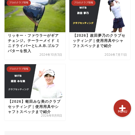
プロのクラブ情報
プロのクラブ情報
試打&評価
クラブ選び(ランキング)
リッキー・ファウラーがギア
【2026】政田夢乃のクラブセ
新製品情報
チェンジ。テーラーメイド ミ
ッティング｜使用用具やシャ
ニドライバーとL.A.B.ゴルフ
フトスペックまで紹介
パターを投入
GPSゴルフナビ
2024年10月3日
2026年7月11日
プロのクラブ情報
ゴルフショップ
【2026】蛭田みな美のクラブ
セッティング｜使用用具やシ
MENU
ャフトスペックまで紹介
2026年8月8日