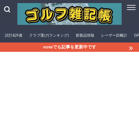
試打&評価
クラブ選び(ランキング)
新製品情報
レーザー距離計
G
noteでも記事を更新中です