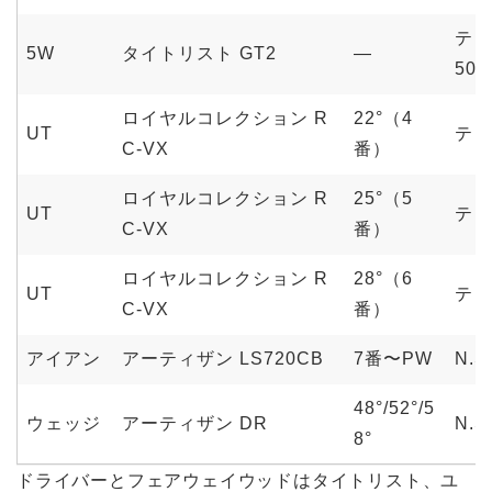
テン
5W
タイトリスト GT2
—
50S
ロイヤルコレクション R
22°（4
UT
テン
C-VX
番）
ロイヤルコレクション R
25°（5
UT
テン
C-VX
番）
ロイヤルコレクション R
28°（6
UT
テン
C-VX
番）
アイアン
アーティザン LS720CB
7番〜PW
N.S
48°/52°/5
ウェッジ
アーティザン DR
N.S
8°
ドライバーとフェアウェイウッドはタイトリスト、ユ