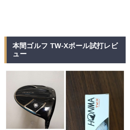
本間ゴルフ TW-Xボール試打レビ
ュー