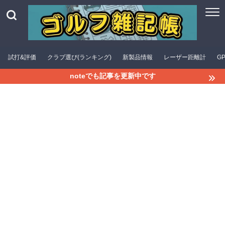
試打&評価
クラブ選び(ランキング)
新製品情報
レーザー距離計
G
noteでも記事を更新中です