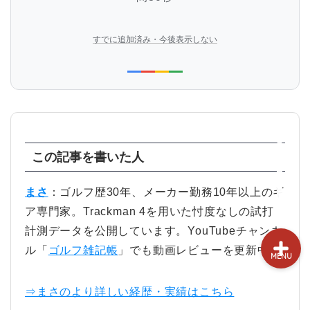
試打&評価
すでに追加済み・今後表示しない
クラブ選び(ランキング)
新製品情報
GPSゴルフナビ
この記事を書いた人
ゴルフショップ
まさ
：ゴルフ歴30年、メーカー勤務10年以上のギ
ア専門家。Trackman 4を用いた忖度なしの試打
計測データを公開しています。YouTubeチャンネ
ル「
ゴルフ雑記帳
」でも動画レビューを更新中！
MENU
⇒まさのより詳しい経歴・実績はこちら