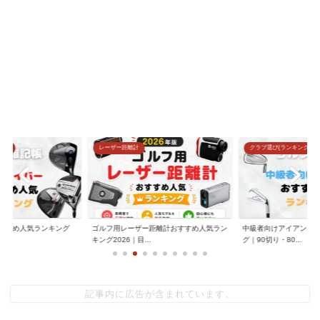
グ)
レーザー距離計
クラブ選び(ランキング)
すすめ人気ランキング
ゴルフ用レーザー距離計おすすめ人気ラン
中級者向けアイアンお
.
キング2026｜目...
グ｜90切り・80...
記事内に広告が含まれています。