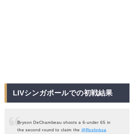
LIVシンガポールでの初戦結果
Bryson DeChambeau shoots a 6-under 65 in
the second round to claim the
@Roshnksa