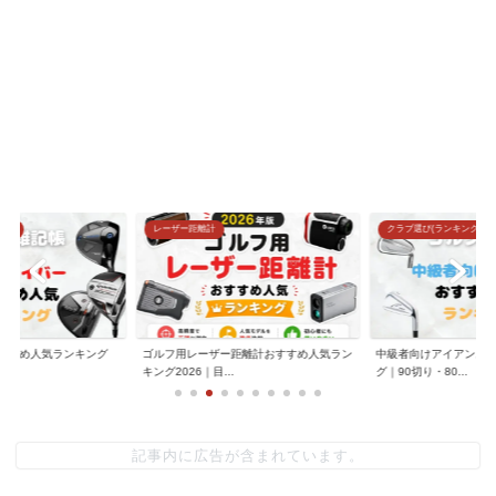
グ)
レーザー距離計
クラブ選び(ランキング)
すすめ人気ランキング
ゴルフ用レーザー距離計おすすめ人気ラン
中級者向けアイアンお
.
キング2026｜目...
グ｜90切り・80...
記事内に広告が含まれています。