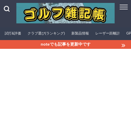
試打&評価
クラブ選び(ランキング)
新製品情報
レーザー距離計
G
noteでも記事を更新中です