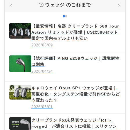
‹
›
ウェッジ
のこれまで
【最安情報】名器 クリーブランド 588 Tour
Action リミテッドが登場｜USは588セット
限定で国内モデルよりも安い
2026/05/09
【試打評価】PING s259ウェッジ｜環境耐性
は別格
2026/04/24
キャロウェイ Opus SP+ ウェッジが登場｜
高重心化・タングステン増量で前作SPからど
う変わった？
2026/03/01
クリーブランドの未発表ウェッジ「RT i-
Forged」が適合リストに掲載｜スリクソン