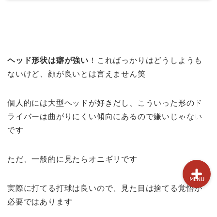
試打&評価
クラブ選び(ランキング)
ヘッド形状は癖が強い
！こればっかりはどうしようも
新製品情報
ないけど、顔が良いとは言えません笑
GPSゴルフナビ
個人的には大型ヘッドが好きだし、こういった形のド
ゴルフショップ
ライバーは曲がりにくい傾向にあるので嫌いじゃない
です
ただ、一般的に見たらオニギリです
MENU
実際に打てる打球は良いので、見た目は捨てる覚悟が
必要ではあります