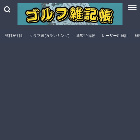
試打&評価
クラブ選び(ランキング)
新製品情報
レーザー距離計
G