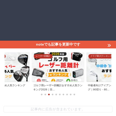
noteでも記事を更新中です
グ)
レーザー距離計
クラブ選び(ランキング)
すすめ人気ランキング
ゴルフ用レーザー距離計おすすめ人気ラン
中級者向けアイアンお
.
キング2026｜目...
グ｜90切り・80...
記事内に広告が含まれています。