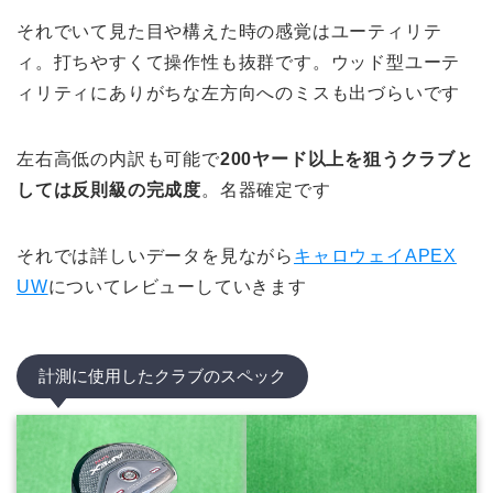
それでいて見た目や構えた時の感覚はユーティリテ
ィ。打ちやすくて操作性も抜群です。ウッド型ユーテ
ィリティにありがちな左方向へのミスも出づらいです
左右高低の内訳も可能で
200ヤード以上を狙うクラブと
しては反則級の完成度
。名器確定です
それでは詳しいデータを見ながら
キャロウェイAPEX
UW
についてレビューしていきます
計測に使用したクラブのスペック