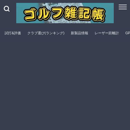
試打&評価
クラブ選び(ランキング)
新製品情報
レーザー距離計
G