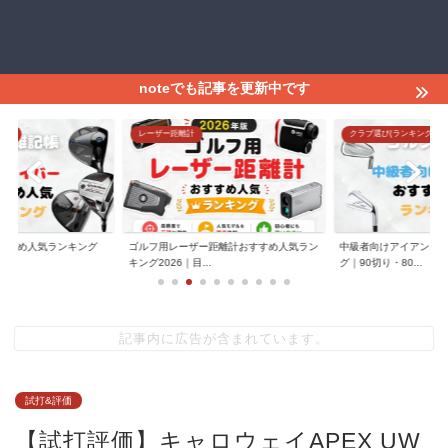
noteでも記事を更新中です
グ)
レーザー距離計
クラブ選び(ランキング)
すすめ人気ランキング
ゴルフ用レーザー距離計おすすめ人気ラン
中級者向けアイアンお
.
キング2026｜目...
グ｜90切り・80...
記事内に広告が含まれています。
試打&評価
【試打評価】キャロウェイAPEX UW