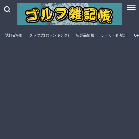
試打&評価
クラブ選び(ランキング)
新製品情報
レーザー距離計
G