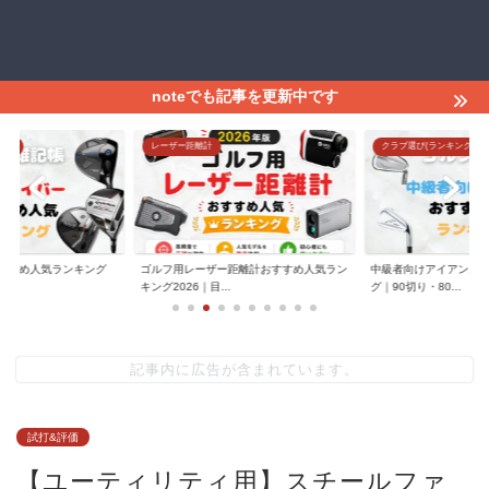
noteでも記事を更新中です
グ)
レーザー距離計
クラブ選び(ランキング)
すすめ人気ランキング
ゴルフ用レーザー距離計おすすめ人気ラン
中級者向けアイアンお
.
キング2026｜目...
グ｜90切り・80...
記事内に広告が含まれています。
試打&評価
【ユーティリティ用】スチールファ