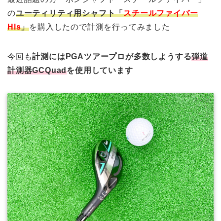
の
ユーティリティ用シャフト「
スチールファイバー
Hls
」
を購入したので計測を行ってみました
今回も
計測にはPGAツアープロが多数しようする
弾道
計測器GCQuad
を使用しています