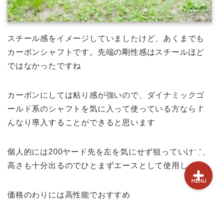
試打&評価
クラブ選び(ランキング)
スチール感をイメージしていましたけど、あくまでも
カーボンシャフトです。先端の剛性感はスチールほど
新製品情報
ではなかったですね
GPSゴルフナビ
カーボンにしては粘り感が強いので、ダイナミックゴ
ールド系のシャフトを気に入って使っている方ならす
ゴルフショップ
んなり導入することができると思います
個人的には200ヤード先を左を気にせず狙っていけて、
高さも十分出るのでひとまずエースとして使用します
MENU
価格のわりには高性能でおすすめ