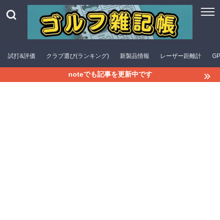
試打&評価
クラブ選び(ランキング)
新製品情報
レーザー距離計
G
noteでも記事を更新中です