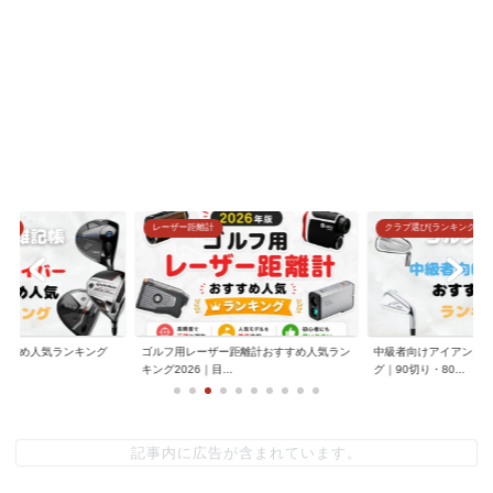
グ)
レーザー距離計
クラブ選び(ランキング)
すすめ人気ランキング
ゴルフ用レーザー距離計おすすめ人気ラン
中級者向けアイアンお
.
キング2026｜目...
グ｜90切り・80...
記事内に広告が含まれています。