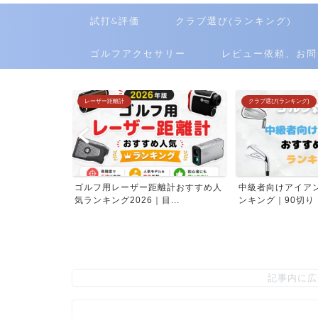
試打&評価
クラブ選び(ランキング)
ゴルフアクセサリー
レビュー依頼、お問
ーザー距離計
クラブ選び(ランキング)
フ用レーザー距離計おすすめ人
中級者向けアイアンおすすめ人気ラ
打
ンキング2026｜目...
ンキング｜90切り・80...
人
記事内に広