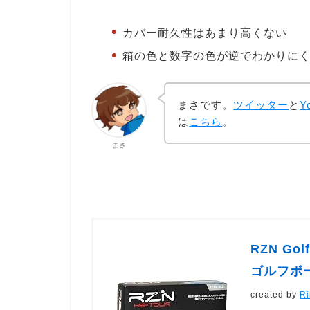
カバー耐久性はあまり高くない
箱の色と数字の色が逆でわかりに
まさです。
ツイッター
と
Y
は
こちら
。
まさ
RZN Go
ゴルフボー
created by
Ri