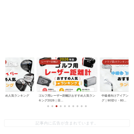
グ)
レーザー距離計
クラブ選び(ランキング)
すすめ人気ランキング
ゴルフ用レーザー距離計おすすめ人気ラン
中級者向けアイアンお
.
キング2026｜目...
グ｜90切り・80...
記事内に広告が含まれています。