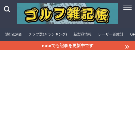
試打&評価
クラブ選び(ランキング)
新製品情報
レーザー距離計
G
noteでも記事を更新中です