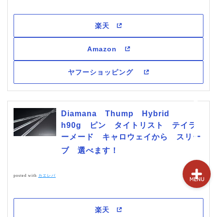
試打&評価
クラブ選び(ランキング)
新製品情報
GPSゴルフナビ
Diamana Thump Hybrid
ゴルフショップ
h90g ピン タイトリスト テイラ
ーメード キャロウェイから スリー
ブ 選べます！
posted with
カエレバ
MENU