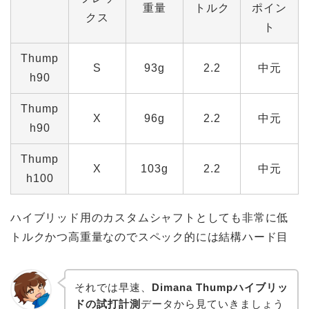
重量
トルク
ポイン
クス
ト
Thump
S
93g
2.2
中元
h90
Thump
X
96g
2.2
中元
h90
Thump
X
103g
2.2
中元
h100
ハイブリッド用のカスタムシャフトとしても非常に低
トルクかつ高重量なのでスペック的には結構ハード目
それでは早速、
Dimana Thumpハイブリッ
ドの試打計測
データから見ていきましょう