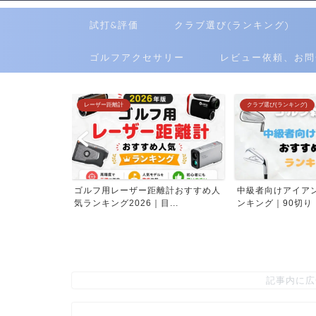
試打&評価
クラブ選び(ランキング)
ゴルフアクセサリー
レビュー依頼、お問
レーザー距離計
クラブ選び(ランキング)
すめ人気ランキ
ゴルフ用レーザー距離計おすすめ人
中級者向けアイア
..
気ランキング2026｜目...
ンキング｜90切り・8
記事内に広