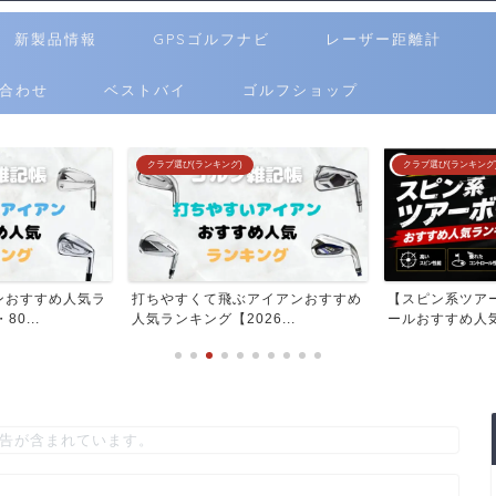
新製品情報
GPSゴルフナビ
レーザー距離計
合わせ
ベストバイ
ゴルフショップ
クラブ選び(ランキング)
クラブ選び(ランキング
ンおすすめ人気ラ
打ちやすくて飛ぶアイアンおすすめ
【スピン系ツア
0...
人気ランキング【2026...
ールおすすめ人気
告が含まれています。