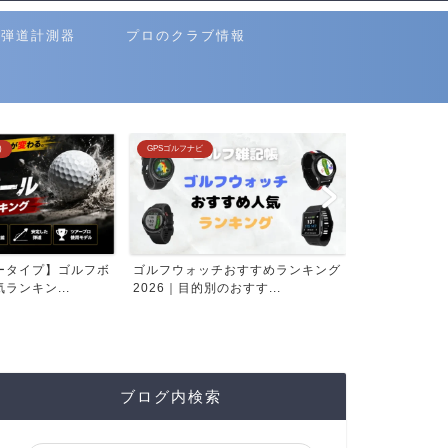
弾道計測器
プロのクラブ情報
)
GPSゴルフナビ
クラブ選び(ランキ
ータイプ】ゴルフボ
ゴルフウォッチおすすめランキング
飛ぶカスタム
ランキン...
2026｜目的別のおすす...
ランキング20
ブログ内検索