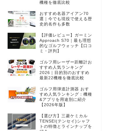
機種を徹底比較
おすすめ名器アイアン70
選｜今でも現役で使える歴
史的名作も多数
【評価レビュー】ガーミン
Approach S70｜最も理想
的なゴルフウォッチ【口コ
ミ・評判】
ゴルフ用レーザー距離計お
すすめ人気ランキング
2026｜目的別のおすすめ
最新22機種を徹底比較
ゴルフ用弾道計測器 おす
すめ人気ランキング：機種
&アプリを用途別に紹介
【2026年版】
【選び方】三菱ケミカル
TENSEI(テンセイ)シャフ
トの特徴とラインナップを