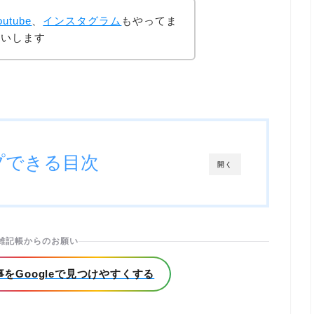
outube
、
インスタグラム
もやってま
願いします
プできる目次
開く
雑記帳からのお願い
をGoogleで見つけやすくする