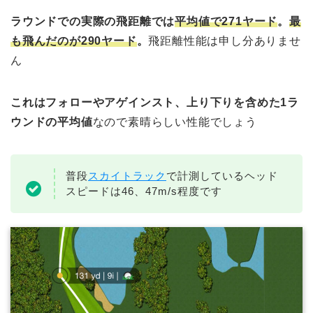
ラウンドでの実際の飛距離では
平均値で271ヤード
。
最
も飛んだのが290ヤード
。
飛距離性能は申し分ありませ
ん
これはフォローやアゲインスト、上り下りを含めた1ラ
ウンドの平均値
なので素晴らしい性能でしょう
普段
スカイトラック
で計測しているヘッド
スピードは46、47m/s程度です