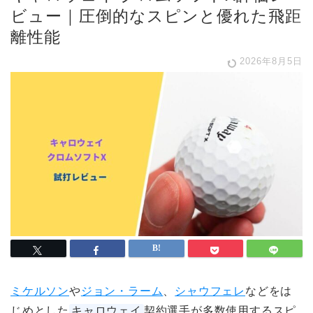
ビュー｜圧倒的なスピンと優れた飛距
離性能
2026年8月5日
ミケルソン
や
ジョン・ラーム
、
シャウフェレ
などをは
じめとした
キャロウェイ
契約選手が多数使用するスピ