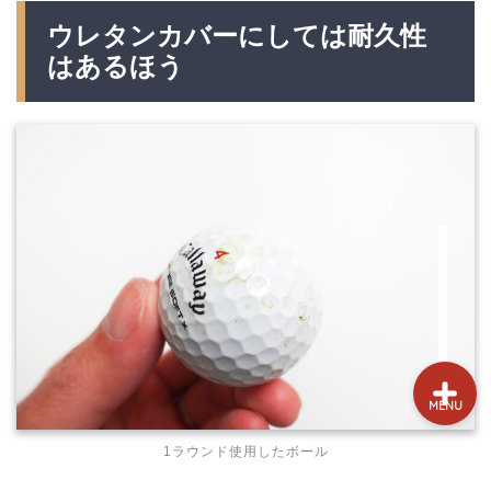
試打&評価
ウレタンカバーにしては耐久性
はあるほう
クラブ選び(ランキング)
新製品情報
GPSゴルフナビ
ゴルフショップ
MENU
1ラウンド使用したボール