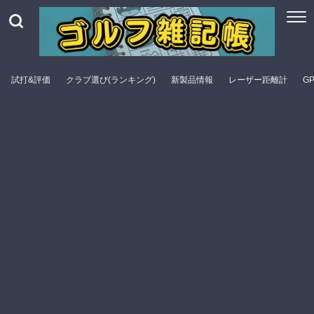
試打&評価
クラブ選び(ランキング)
新製品情報
レーザー距離計
G