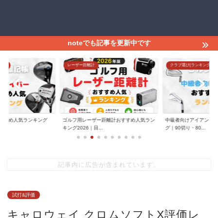
noteでも記事を更新中です
グ)
レーザー距離計
クラブ選び(ランキング)
すすめ人気ランキング
ゴルフ用レーザー距離計おすすめ人気ラン
中級者向けアイアンお
.
キング2026｜目...
グ｜90切り・80...
記事内に広告が含まれています。
試打&評価
キャロウェイ クロムソフトX評価レ