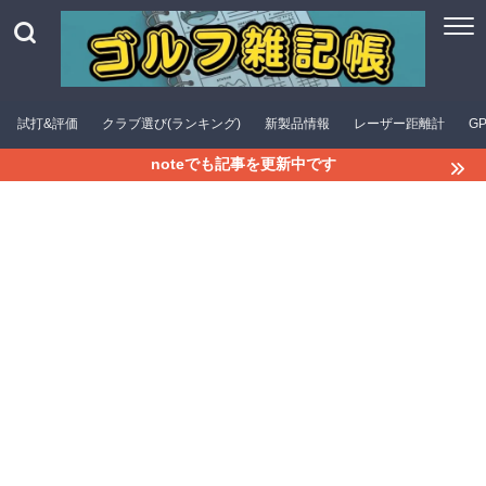
試打&評価
クラブ選び(ランキング)
新製品情報
レーザー距離計
G
noteでも記事を更新中です