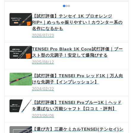
【試打評価】テンセイ 1K プロオレンジ
RIP+｜めっちゃ振りやすい！カウンター系の
名作になるかも
2026/07/23
TENSEI Pro Black 1K Core試打評価｜ブー
スト型の元調子！安定して爆飛びする
2025/08/12
【試打評価】TENSEI Pro レッド1K｜万人向
けな先調子【インプレッション】
2024/02/22
【試打評価】TENSEI Proブルー1K｜ヘッド
を選ばない万能シャフト【口コミ・評判】
2023/06/06
【選び方】三菱ケミカルTENSEI(テンセイ)シ