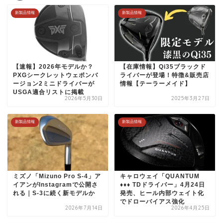
新製品情報
新製品情報
【速報】2026年モデルか？
【在庫情報】Qi35ブラックド
PXGシークレットウェポンバ
ライバーが登場！特徴&販売店
ージョン2ミニドライバーが
情報【テーラーメイド】
USGA適合リストに掲載
2026年5月30日
2025年3月27日
新製品情報
新製品情報
ミズノ「Mizuno Pro S-4」ア
キャロウェイ「QUANTUM
イアンがInstagramで公開さ
♦♦♦ TDドライバー」4月24日
れる｜S-3に続く新モデルか
発売、ヒール内部ウェイト化
でドローバイアス強化
2026年7月14日
2026年4月25日