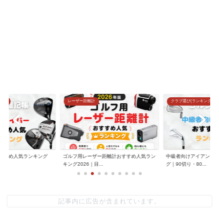
グ)
レーザー距離計
クラブ選び(ランキング)
すすめ人気ランキング
ゴルフ用レーザー距離計おすすめ人気ラン
中級者向けアイアンお
.
キング2026｜目...
グ｜90切り・80...
記事内に広告が含まれています。