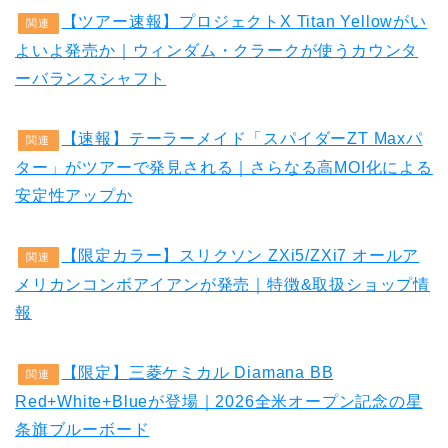
【ツアー速報】プロジェクトX Titan Yellowがい
関連
よいよ発売か｜ウィンダム・クラークが使うカウンタ
ーバランスシャフト
【速報】テーラーメイド「スパイダーZT Maxパ
関連
ター」がツアーで発見される｜さらなる高MOI化による
安定性アップか
【限定カラー】スリクソン ZXi5/ZXi7 オールア
関連
メリカンコンボアイアンが発売｜特徴&取扱ショップ情
報
【限定】三菱ケミカル Diamana BB
関連
Red+White+Blueが登場｜2026全米オープン記念の星
条旗ブルーボード