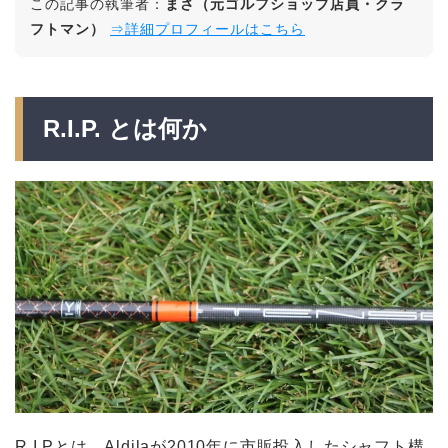
この記事の執筆者：
まさ（元ゴルフショップ店員・クラ
フトマン）
⇒詳細プロフィールはこちら
R.I.P. とは何か
R.I.Pとは、Aldilaが2010年に市販投入したシャフト構