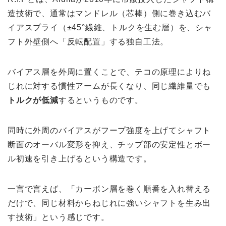
造技術で、通常はマンドレル（芯棒）側に巻き込むバ
イアスプライ（±45°繊維、トルクを生む層）を、シャ
フト外壁側へ「反転配置」する独自工法。
バイアス層を外周に置くことで、テコの原理によりね
じれに対する慣性アームが長くなり、同じ繊維量でも
トルクが低減
するというものです。
同時に外周のバイアスがフープ強度を上げてシャフト
断面のオーバル変形を抑え、チップ部の安定性とボー
ル初速を引き上げるという構造です。
一言で言えば、「カーボン層を巻く順番を入れ替える
だけで、同じ材料からねじれに強いシャフトを生み出
す技術」という感じです。