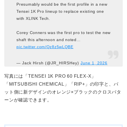
Presumably would be the first profile in a new
Tensei 1K Pro lineup to replace existing one
with XLINK Tech.
Corey Conners was the first pro to test the new
shaft this afternoon and noted…
pic.twitter.com/Qz8z5wLQBE
— Jack Hirsh (@JR_HIRSHey)
June 1, 2026
写真には「TENSEI 1K PRO 60 FLEX-X」
「MITSUBISHI CHEMICAL」「RIP+」の印字と、バ
ット側に新デザインのオレンジ×ブラックのクロスパタ
ーンが確認できます。