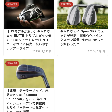
新製品情報
新製品情報
【USモデルが安い】キャロウ
キャロウェイ Opus SP+ ウェ
ェイ ELYTE トリプルダイヤモ
ッジが登場｜高重心化・タン
ンドTD(ツアードロー)ドライ
グステン増量で前作SPからど
バーがついに発売！扱いやす
う変わった？
いツアータイプ
2025年4月12日
2026年3月1日
新製品情報
【速報】テーラーメイド、未
発表P-UDI「Stinger
Squadron」を2025年スコテ
ィッシュオープンで初披露！
ミリタリーテーマの限定ヘッ
ドカバーが話題